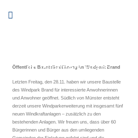
Öffentliche
Baustellenführung
im Windpark Brand
Öffentliche Baustellenführung im Windpark Brand
Letzten Freitag, den 28.11. haben wir unsere Baustelle
des Windpark Brand für interessierte Anwohnerinnen
und Anwohner geöffnet. Südlich von Münster entsteht
derzeit unsere Windparkerweiterung mit insgesamt fünf
neuen Windkraftanlagen – zusätzlich zu den
bestehenden Anlagen. Wir freuen uns, dass über 60
Bürgerinnen und Bürger aus den umliegenden
Gemeinden der Einladung gefolgt sind und die