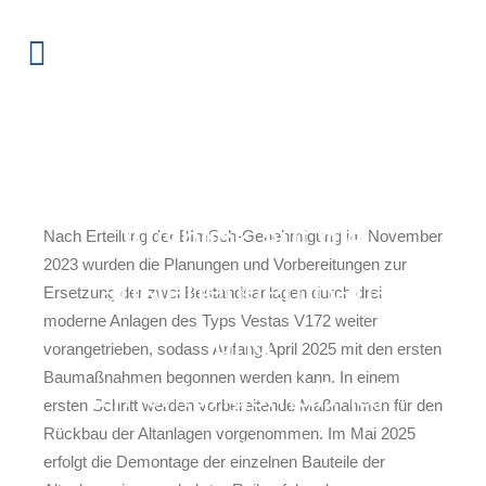
Repowering WP
Schalkstetten:
Ausblick auf die
Nach Erteilung der BImSch-Genehmigung im November
2023 wurden die Planungen und Vorbereitungen zur
anstehenden Bau-
Ersetzung der zwei Bestandsanlagen durch drei
moderne Anlagen des Typs Vestas V172 weiter
und
vorangetrieben, sodass Anfang April 2025 mit den ersten
Baumaßnahmen begonnen werden kann. In einem
Errichtungsmaßnah
ersten Schritt werden vorbereitende Maßnahmen für den
Rückbau der Altanlagen vorgenommen. Im Mai 2025
men
erfolgt die Demontage der einzelnen Bauteile der